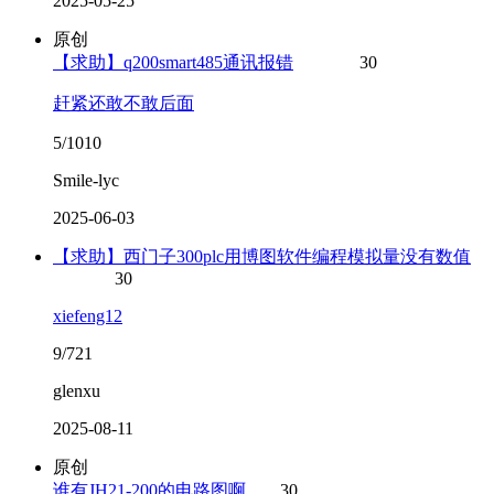
2025-05-25
原创
【求助】q200smart485通讯报错
30
赶紧还敢不敢后面
5/1010
Smile-lyc
2025-06-03
【求助】西门子300plc用博图软件编程模拟量没有数值
30
xiefeng12
9/721
glenxu
2025-08-11
原创
谁有JH21-200的电路图啊
30