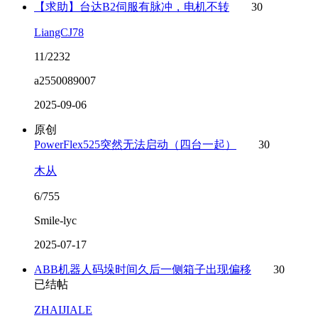
【求助】台达B2伺服有脉冲，电机不转
30
LiangCJ78
11/2232
a2550089007
2025-09-06
原创
PowerFlex525突然无法启动（四台一起）
30
木从
6/755
Smile-lyc
2025-07-17
ABB机器人码垛时间久后一侧箱子出现偏移
30
已结帖
ZHAIJIALE