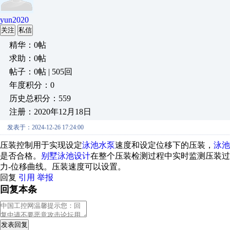
yun2020
关注
私信
精华：0帖
求助：0帖
帖子：0帖 | 505回
年度积分：0
历史总积分：559
注册：2020年12月18日
发表于：2024-12-26 17:24:00
压装控制用于实现设定
泳池水泵
速度和设定位移下的压装，
泳池
是否合格。
别墅泳池设计
在整个压装检测过程中实时监测压装过
力-位移曲线。压装速度可以设置。
回复
引用
举报
回复本条
发表回复