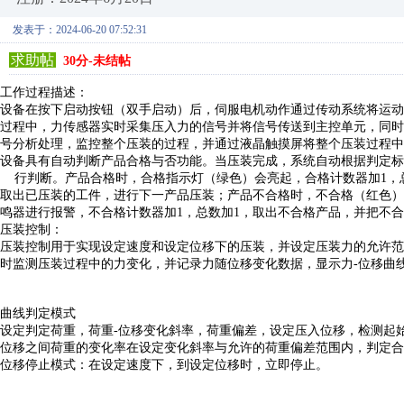
发表于：2024-06-20 07:52:31
求助帖
30分-未结帖
工作过程描述：
设备在按下启动按钮（双手启动）后，伺服电机动作通过传动系统将运动
过程中，力传感器实时采集压入力的信号并将信号传送到主控单元，同时
号分析处理，监控整个压装的过程，并通过液晶触摸屏将整个压装过程中
设备具有自动判断产品合格与否功能。当压装完成，系统自动根据判定标
行判断。产品合格时，合格指示灯（绿色）会亮起，合格计数器加1，
取出已压装的工件，进行下一产品压装；产品不合格时，不合格（红色）
鸣器进行报警，不合格计数器加1，总数加1，取出不合格产品，并把不
压装控制：
压装控制用于实现设定速度和设定位移下的压装，并设定压装力的允许范
时监测压装过程中的力变化，并记录力随位移变化数据，显示力-位移曲
曲线判定模式
设定判定荷重，荷重-位移变化斜率，荷重偏差，设定压入位移，检测起
位移之间荷重的变化率在设定变化斜率与允许的荷重偏差范围内，判定合
位移停止模式：在设定速度下，到设定位移时，立即停止。