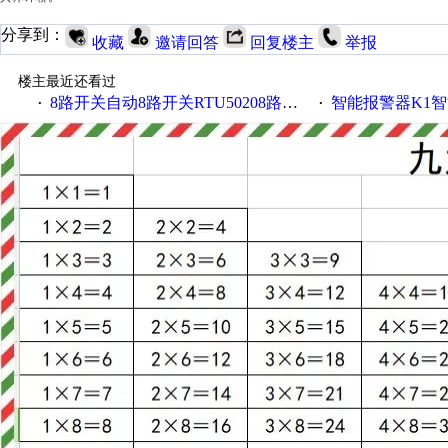
分享到：
收藏
邀请回答
回复楼主
举报
楼主最近还看过
8路开关自动8路开关RTU50208路开关金鸽RTU5021
智能报警器K1智能
·
·