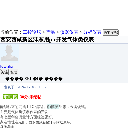
当前位置：
工控论坛
>
产品
>
仪器仪表
>
分析仪表
我要发帖
西安西咸新区沣东用plc开发气体类仪表
lywaha
关注
私信
���� SSI �ļ�ʱ����
发表于：2024-06-18 21:15:17
求助帖
30分-未结帖
能够独立的完成 PLC 编程，
触摸屏
组态，设备调试。
主要是气体类仪器仪表的开发。
有七星华创流量计方面经验更好。
家在地址在
咸阳、西安西咸新区沣东附近最好。
具体详聊。