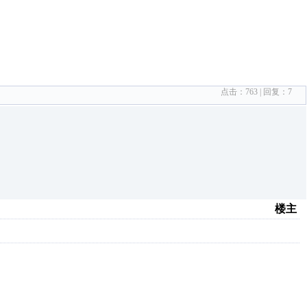
点击：
763
| 回复：
7
楼主