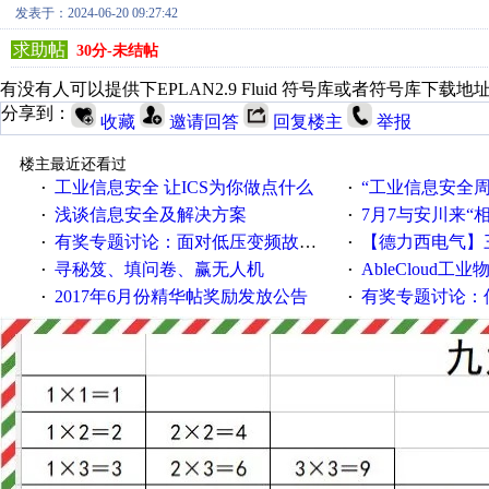
发表于：2024-06-20 09:27:42
求助帖
30分-未结帖
有没有人可以提供下EPLAN2.9 Fluid 符号库或者符号库下载地
分享到：
收藏
邀请回答
回复楼主
举报
楼主最近还看过
工业信息安全 让ICS为你做点什么
“工业信息安全周之我见”
·
·
浅谈信息安全及解决方案
7月7与安川来“
·
·
有奖专题讨论：面对低压变频故障，老手是这样解决的！
【德力西电气】三
·
·
寻秘笈、填问卷、赢无人机
AbleCloud工业物
·
·
2017年6月份精华帖奖励发放公告
有奖专题讨论：伺服选择的
·
·