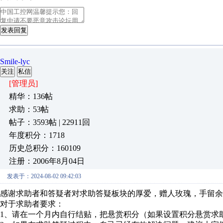
发表回复
Smile-lyc
关注
私信
[管理员]
精华：136帖
求助：53帖
帖子：3593帖 | 22911回
年度积分：1718
历史总积分：160109
注册：2006年8月04日
发表于：2024-08-02 09:42:03
感谢求助者和答疑者对求助答疑板块的厚爱，赠人玫瑰，手留余
对于求助者要求：
1、请在一个月内自行结贴，把悬赏积分（如果设置积分悬赏求