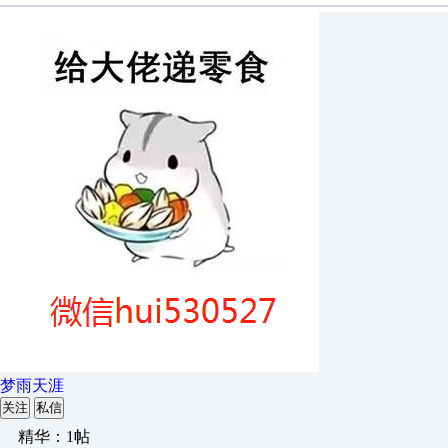
梦雨天涯
关注
私信
精华：1帖