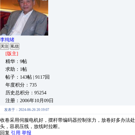
李纯绪
关注
私信
[版主]
精华：9帖
求助：1帖
帖子：143帖 | 9117回
年度积分：735
历史总积分：95254
注册：2006年10月09日
发表于：2024-06-26 20:19:07
收卷采用伺服电机好，摆杆带编码器控制张力，放卷好多办法处
头，容易压线，放线时拉断。
回复
引用
举报