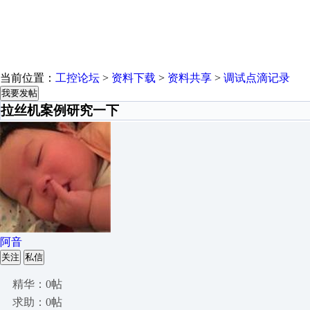
当前位置：
工控论坛
>
资料下载
>
资料共享
>
调试点滴记录
我要发帖
拉丝机案例研究一下
阿音
关注
私信
精华：0帖
求助：0帖