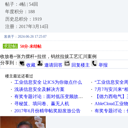
帖子：4帖 | 54回
年度积分：188
历史总积分：1919
注册：2017年3月14日
发表于：2024-06-26 17:25:07
求助帖
50分-未结帖
收放卷+张力摆杆+拉丝，钨丝拉拔工艺汇川案例
分享到：
收藏
邀请回答
回复楼主
举报
楼主最近还看过
工业信息安全 让ICS为你做点什么
“工业信息安全周之我见”
·
·
浅谈信息安全及解决方案
7月7与安川来“
·
·
有奖专题讨论：面对低压变频故障，老手是这样解决的！
【德力西电气】三
·
·
寻秘笈、填问卷、赢无人机
AbleCloud工业物
·
·
2017年6月份精华帖奖励发放公告
有奖专题讨论：伺服选择的
·
·