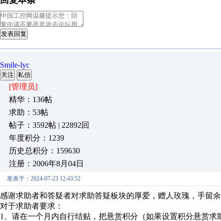
回复本条
发表回复
Smile-lyc
关注
私信
[管理员]
精华：136帖
求助：53帖
帖子：3592帖 | 22892回
年度积分：1239
历史总积分：159630
注册：2006年8月04日
发表于：2024-07-23 12:43:52
感谢求助者和答疑者对求助答疑板块的厚爱，赠人玫瑰，手留余
对于求助者要求：
1、请在一个月内自行结贴，把悬赏积分（如果设置积分悬赏求