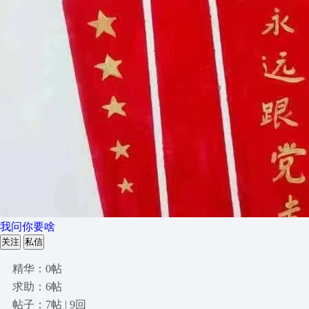
我问你要啥
关注
私信
精华：0帖
求助：6帖
帖子：7帖 | 9回