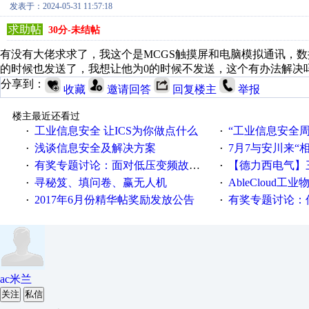
发表于：2024-05-31 11:57:18
求助帖
30分-未结帖
有没有大佬求求了，我这个是MCGS触摸屏和电脑模拟通讯，
的时候也发送了，我想让他为0的时候不发送，这个有办法解决
分享到：
收藏
邀请回答
回复楼主
举报
楼主最近还看过
工业信息安全 让ICS为你做点什么
“工业信息安全周之我见”
·
·
浅谈信息安全及解决方案
7月7与安川来“
·
·
有奖专题讨论：面对低压变频故障，老手是这样解决的！
【德力西电气】三
·
·
寻秘笈、填问卷、赢无人机
AbleCloud工业物
·
·
2017年6月份精华帖奖励发放公告
有奖专题讨论：伺服选择的
·
·
ac米兰
关注
私信