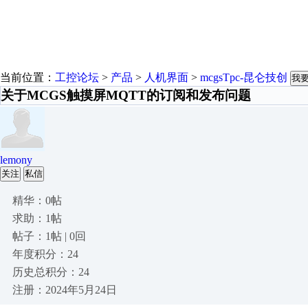
当前位置：
工控论坛
>
产品
>
人机界面
>
mcgsTpc-昆仑技创
我
关于MCGS触摸屏MQTT的订阅和发布问题
lemony
关注
私信
精华：0帖
求助：1帖
帖子：1帖 | 0回
年度积分：24
历史总积分：24
注册：2024年5月24日