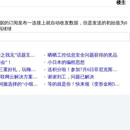
楼主
数据的订阅发布一连接上就自动收发数据，但是发送的初始值为0
吗球球
话题互动获奖名单发布公告
晒晒工控信息安全问题获得的奖品
·
相会”！
小日本的编程思想
·
重好礼，玩嗨夏日！
送积分啦！参加7月6日菲尼克斯在线研讨会即得
·
联网云解决方案实践及应用
谢谢刘工，问题已解决
·
“小细节大学问”奖励公告
等的就是你！快来领《变形金刚5》观影券
·