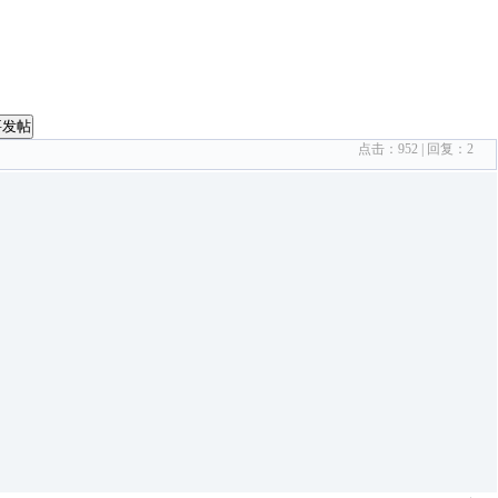
要发帖
点击：
952
| 回复：
2