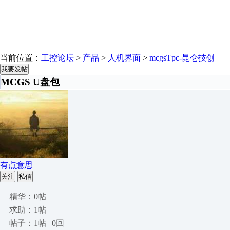
当前位置：
工控论坛
>
产品
>
人机界面
>
mcgsTpc-昆仑技创
我要发帖
MCGS U盘包
有点意思
关注
私信
精华：0帖
求助：1帖
帖子：1帖 | 0回