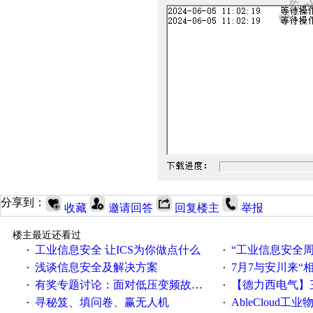
分享到：
收藏
邀请回答
回复楼主
举报
楼主最近还看过
工业信息安全 让ICS为你做点什么
“工业信息安全周之我见”
·
·
浅谈信息安全及解决方案
7月7与安川来“
·
·
有奖专题讨论：面对低压变频故障，老手是这样解决的！
【德力西电气】三
·
·
寻秘笈、填问卷、赢无人机
AbleCloud工业物
·
·