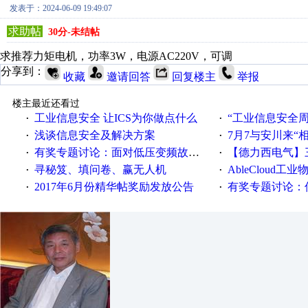
发表于：2024-06-09 19:49:07
求助帖
30分-未结帖
求推荐力矩电机，功率3W，电源AC220V，可调
分享到：
收藏
邀请回答
回复楼主
举报
楼主最近还看过
工业信息安全 让ICS为你做点什么
“工业信息安全周之我见”
·
·
浅谈信息安全及解决方案
7月7与安川来“
·
·
有奖专题讨论：面对低压变频故障，老手是这样解决的！
【德力西电气】三
·
·
寻秘笈、填问卷、赢无人机
AbleCloud工业物
·
·
2017年6月份精华帖奖励发放公告
有奖专题讨论：伺服选择的
·
·