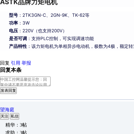
ASTK品牌力矩电机
型号
：2TK3GN-C、2GN-9K、TK-62等
功率
：3W
电压
：220V（也支持200V）
是否可调
：支持PLC控制，可实现调速功能
产品特性
：该力矩电机为单相异步电动机，极数为4极，额定转速
回复
引用
举报
回复本条
发表回复
望海庭
关注
私信
精华：3帖
求助：3帖