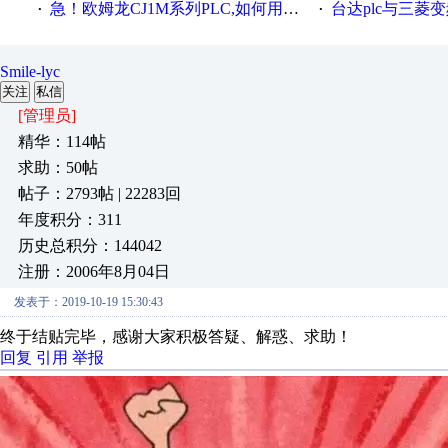
急！欧姆龙CJ1M系列PLC,如何用时间控制变频器。要求时间在组态王中可以自由输入！拜托各位大神了！
台达plc与三菱
·
·
Smile-lyc
关注
私信
[管理员]
精华：114帖
求助：50帖
帖子：2793帖 | 22283回
年度积分：311
历史总积分：144042
注册：2006年8月04日
发表于：2019-10-19 15:30:43
终于结贴完毕，感谢大家积极答疑、解惑、求助！
回复
引用
举报