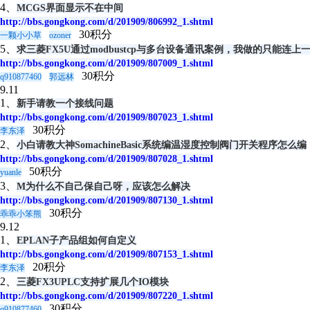
4、
MCGS界面显示不在中间
http://bbs.gongkong.com/d/201909/806992_1.shtml
30积分
一颗小小草
ozoner
5、
求三菱FX5U通过modbustcp与多台设备通讯案例，我做的只能连上
http://bbs.gongkong.com/d/201909/807009_1.shtml
30积分
q910877460
郭远林
9.11
1、
新手请教一个接线问题
http://bbs.gongkong.com/d/201909/807023_1.shtml
30积分
李东泽
2、
小白请教大神SomachineBasic系统编温湿度控制阀门开关程序怎么编
http://bbs.gongkong.com/d/201909/807028_1.shtml
50积分
yuanle
3、
M为什么不自己保自己呀，应该怎么解决
http://bbs.gongkong.com/d/201909/807130_1.shtml
30积分
乖乖小笨熊
9.12
1、
EPLAN子产品组如何自定义
http://bbs.gongkong.com/d/201909/807153_1.shtml
20积分
李东泽
2、
三菱FX3UPLC支持扩展几个IO模块
http://bbs.gongkong.com/d/201909/807220_1.shtml
30积分
q910877460