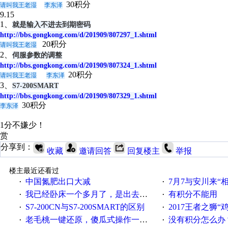
30积分
请叫我王老湿
李东泽
9.15
1、
就是输入不进去到期密码
http://bbs.gongkong.com/d/201909/807297_1.shtml
20积分
请叫我王老湿
2、
伺服参数的调整
http://bbs.gongkong.com/d/201909/807324_1.shtml
20积分
请叫我王老湿
李东泽
3、
S7-200SMART
http://bbs.gongkong.com/d/201909/807329_1.shtml
30积分
李东泽
1分不嫌少！
赏
分享到：
收藏
邀请回答
回复楼主
举报
楼主最近还看过
中国氮肥出口大减
7月7与安川来“
·
·
我已经卧床一个多月了，是出去安装机械手在高速遭遇车祸所致:大家工作都要特别注意啊
有积分不能用
·
·
S7-200CN与S7-200SMART的区别
2017王者之狮“鸡”情签到
·
·
老毛桃一键还原，傻瓜式操作一键轻松备份还原；程序为向导式安装，一键即可实现自动备份或还原系统。
没有积分怎么办
·
·