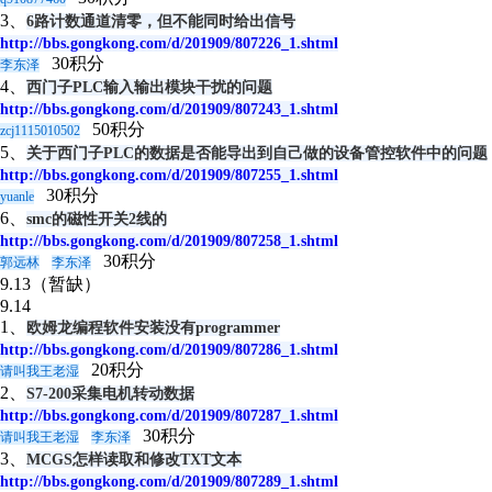
3、
6路计数通道清零，但不能同时给出信号
http://bbs.gongkong.com/d/201909/807226_1.shtml
30积分
李东泽
4、
西门子PLC输入输出模块干扰的问题
http://bbs.gongkong.com/d/201909/807243_1.shtml
50积分
zcj1115010502
5、
关于西门子PLC的数据是否能导出到自己做的设备管控软件中的问题
http://bbs.gongkong.com/d/201909/807255_1.shtml
30积分
yuanle
6、
smc的磁性开关2线的
http://bbs.gongkong.com/d/201909/807258_1.shtml
30积分
郭远林
李东泽
9.13（暂缺）
9.14
1、
欧姆龙编程软件安装没有programmer
http://bbs.gongkong.com/d/201909/807286_1.shtml
20积分
请叫我王老湿
2、
S7-200采集电机转动数据
http://bbs.gongkong.com/d/201909/807287_1.shtml
30积分
请叫我王老湿
李东泽
3、
MCGS怎样读取和修改TXT文本
http://bbs.gongkong.com/d/201909/807289_1.shtml