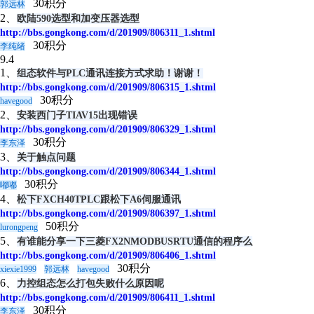
30积分
郭远林
2、
欧陆590选型和加变压器选型
http://bbs.gongkong.com/d/201909/806311_1.shtml
30积分
李纯绪
9.4
1、
组态软件与PLC通讯连接方式求助！谢谢！
http://bbs.gongkong.com/d/201909/806315_1.shtml
30积分
havegood
2、
安装西门子TIAV15出现错误
http://bbs.gongkong.com/d/201909/806329_1.shtml
30积分
李东泽
3、
关于触点问题
http://bbs.gongkong.com/d/201909/806344_1.shtml
30积分
嘟嘟
4、
松下FXCH40TPLC跟松下A6伺服通讯
http://bbs.gongkong.com/d/201909/806397_1.shtml
50积分
lurongpeng
5、
有谁能分享一下三菱FX2NMODBUSRTU通信的程序么
http://bbs.gongkong.com/d/201909/806406_1.shtml
30积分
xiexie1999
郭远林
havegood
6、
力控组态怎么打包失败什么原因呢
http://bbs.gongkong.com/d/201909/806411_1.shtml
30积分
李东泽