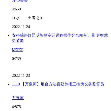
开心笑笑
4/650
阿水－－王者之师
2022-11-24
安科瑞路灯照明智慧空开远程操作分合闸带计量 更智慧
更节能
M荣荣
0/739
2022-11-23
1110 【万泉河】烟台方法喜获剑指工控为义务监督员
万泉河
4/875