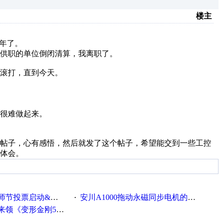
楼主
4年了。
2年供职的单位倒闭清算，我离职了。
爬滚打，直到今天。
很难做起来。
个帖子，心有感悟，然后就发了这个帖子，希望能交到一些工控
体会。
票启动&周周有礼！
安川A1000拖动永磁同步电机的系列参数
·
《变形金刚5》观影券