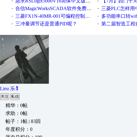
急求RSLogix5000V16简体中文版！！！急急急
【7月】西门子300/400P
·
·
合信MagicWorksSCADA软件免费下载，好礼相送，并提供技术支持，永久免费！
三菱PLC怎样
·
·
三菱FX1N-40MR-001可编程控制器输入端口故障维修一例
多功能串口转wifi/以太网转WIFI/串口转以太网/w
·
·
三冲量调节还是普通PID呢？
第二届智造工程师节投
·
·
Lieu 乐🏌
关注
私信
精华：0帖
求助：0帖
帖子：1帖 | 83回
年度积分：0