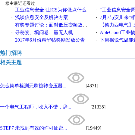
楼主最近还看过
工业信息安全 让ICS为你做点什么
“工业信息安全周之我见”
·
·
浅谈信息安全及解决方案
7月7与安川来“
·
·
有奖专题讨论：面对低压变频故障，老手是这样解决的！
【德力西电气】三
·
·
寻秘笈、填问卷、赢无人机
AbleCloud工业物
·
·
2017年6月份精华帖奖励发放公告
下周据说气温能
·
·
热门招聘
相关主题
怎么简单检测无刷旋转变压器...
[4871]
一个电气工程师，收入不错，辞...
[21335]
STEP7 未找到有效的许可证密...
[19449]