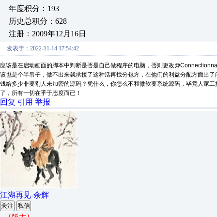
年度积分：193
历史总积分：628
注册：2009年12月16日
发表于：2022-11-14 17:54:42
应该是在启动画面的脚本中判断是否是自己做程序的电脑，否则更改
@Connectio
该也是个半吊子，做不出来就承接了这种活再找分包方，在他们的利益分配方面出了
钱给多少非要别人未加密的源码？凭什么，你怎么不和微软要系统源码，毕竟人家工
了，所有一切在乎于态度而已！
回复
引用
举报
江湖再见-余辉
关注
私信