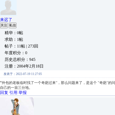
来迟了
关注
私信
精华：0帖
求助：1帖
帖子：11帖 | 273回
年度积分：0
历史总积分：945
注册：2004年2月18日
发表于：2022-07-19 11:27:05
“
外包的老板临时找了一个奇葩过来”，那么问题来了，是这个 "
奇葩"的
自己的一亩三分地。
回复
引用
举报