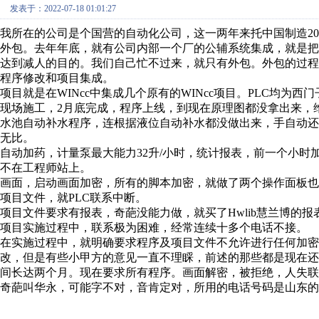
发表于：2022-07-18 01:01:27
我所在的公司是个国营的自动化公司，这一两年来托中国制造20
外包。去年年底，就有公司内部一个厂的公辅系统集成，就是
达到减人的目的。我们自己忙不过来，就只有外包。外包的过
程序修改和项目集成。
项目就是在WINcc中集成几个原有的
WINcc项目。PLC均为西
现场施工，2月底完成，程序上线，到现在原理图都没拿出来，
水池自动补水程序，连根据液位自动补水都没做出来，手自动还
无比。
自动加药，计量泵最大能力32升/小时，统计报表，前一个小时加
不在工程师站上。
画面，启动画面加密，所有的脚本加密，就做了两个操作面板
项目文件，就PLC联系中断。
项目文件要求有报表，奇葩没能力做，就买了Hwlib慧兰博的
项目实施过程中，联系极为困难，经常连续十多个电话不接。
在实施过程中，就明确要求程序及项目文件不允许进行任何加密
改，但是有些小甲方的意见一直不理睬，前述的那些都是现在
间长达两个月。现在要求所有程序。画面解密，被拒绝，人失联
奇葩叫华永，可能字不对，音肯定对，所用的电话号码是山东的