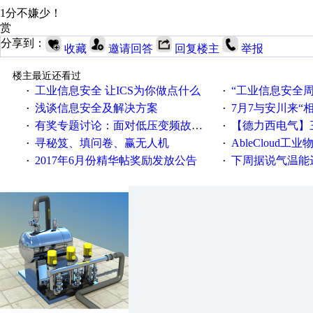
1分不嫌少！
赏
分享到：
收藏
邀请回答
回复楼主
举报
楼主最近还看过
工业信息安全 让ICS为你做点什么
“工业信息安全周之我见”
·
·
浅谈信息安全及解决方案
7月7与安川来“
·
·
有奖专题讨论：面对低压变频故障，老手是这样解决的！
【德力西电气】三
·
·
寻秘笈、填问卷、赢无人机
AbleCloud工业物
·
·
2017年6月份精华帖奖励发放公告
下周据说气温能
·
·