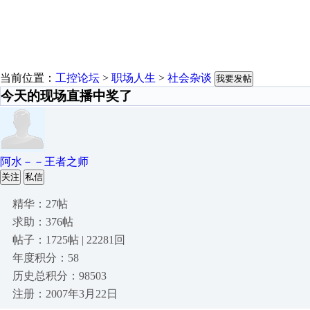
当前位置：
工控论坛
>
职场人生
>
社会杂谈
我要发帖
今天的现场直播中奖了
阿水－－王者之师
关注
私信
精华：27帖
求助：376帖
帖子：1725帖 | 22281回
年度积分：58
历史总积分：98503
注册：2007年3月22日