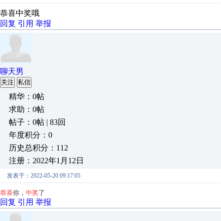
恭喜中奖哦
回复
引用
举报
聊天男
关注
私信
精华：0帖
求助：0帖
帖子：0帖 | 83回
年度积分：0
历史总积分：112
注册：2022年1月12日
发表于：2022-05-20 09:17:05
恭喜
你，
中奖
了
回复
引用
举报