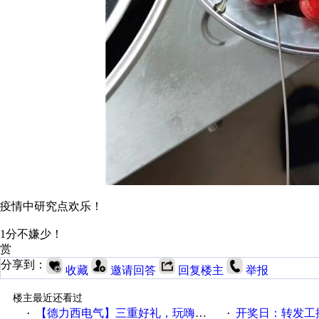
疫情中研究点欢乐！
1分不嫌少！
赏
分享到：
收藏
邀请回答
回复楼主
举报
楼主最近还看过
【德力西电气】三重好礼，玩嗨夏日！
开奖日：转发工控速派微
·
·