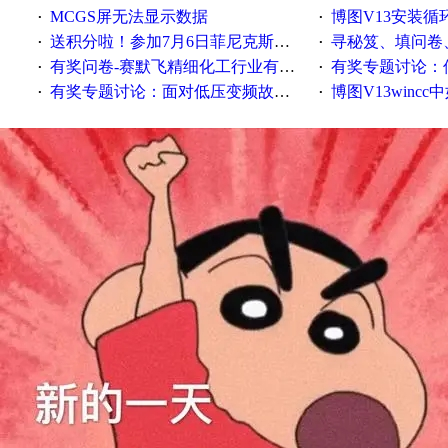
MCGS屏无法显示数据
博图V13安装循环重启
·
·
送积分啦！参加7月6日菲尼克斯在线研讨会即得
寻秘笈、填问卷
·
·
有奖问卷-赛默飞精细化工行业有奖调查来袭！
有奖专题讨论：伺服选择的
·
·
有奖专题讨论：面对低压变频故障，老手是这样解决的！
博图V13wincc中如
·
·