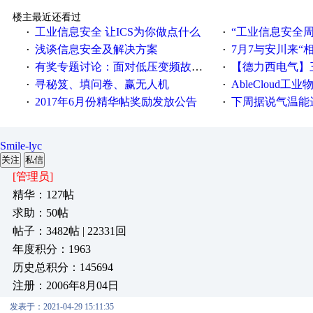
楼主最近还看过
工业信息安全 让ICS为你做点什么
“工业信息安全周之我见”
·
·
浅谈信息安全及解决方案
7月7与安川来“
·
·
有奖专题讨论：面对低压变频故障，老手是这样解决的！
【德力西电气】三
·
·
寻秘笈、填问卷、赢无人机
AbleCloud工业物
·
·
2017年6月份精华帖奖励发放公告
下周据说气温能
·
·
Smile-lyc
关注
私信
[管理员]
精华：127帖
求助：50帖
帖子：3482帖 | 22331回
年度积分：1963
历史总积分：145694
注册：2006年8月04日
发表于：2021-04-29 15:11:35