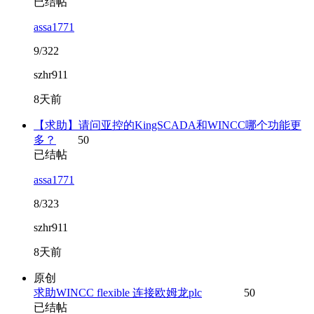
已结帖
assa1771
9/322
szhr911
8天前
【求助】请问亚控的KingSCADA和WINCC哪个功能更
多？
50
已结帖
assa1771
8/323
szhr911
8天前
原创
求助WINCC flexible 连接欧姆龙plc
50
已结帖