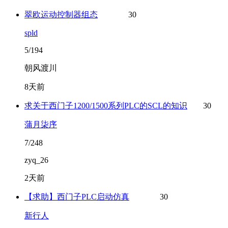
翠欧运动控制器组态
30
spld
5/194
朝风渡川
8天前
求关于西门子1200/1500系列PLC的SCL的知识
30
蒲月柒序
7/248
zyq_26
2天前
【求助】西门子PLC启动仿真
30
新行人