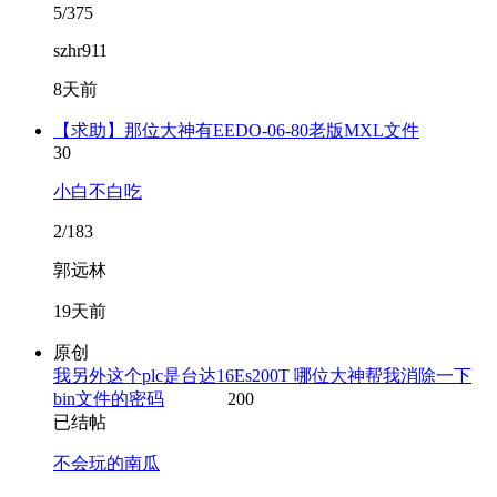
5/375
szhr911
8天前
【求助】那位大神有EEDO-06-80老版MXL文件
30
小白不白吃
2/183
郭远林
19天前
原创
我另外这个plc是台达16Es200T 哪位大神帮我消除一下
bin文件的密码
200
已结帖
不会玩的南瓜