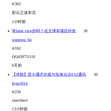
6/362
彩云之滇东北
1小时前
有fame view的吗？在天津有项目外发
30
wantong_84
4/162
QQ458751110
6天前
【求助】昆仑通态仿真与实体台达ES2通讯
30
liyan3014
6/236
xiaochao1
13小时前