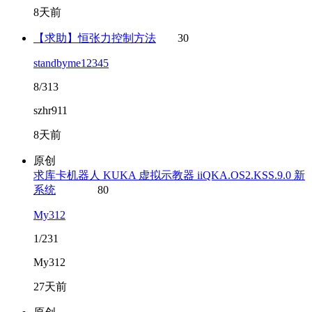
8天前
【求助】恒张力控制方法
30
standbyme12345
8/313
szhr911
8天前
原创
求库卡机器人 KUKA 虚拟示教器 iiQKA.OS2.KSS.9.0 新
系统
80
My312
1/231
My312
27天前