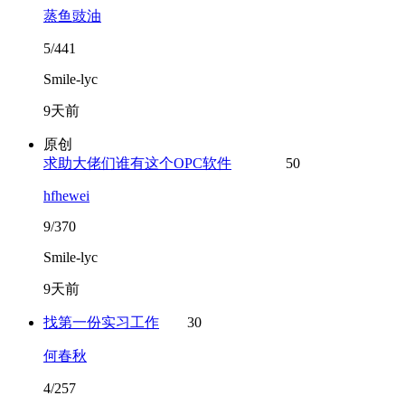
蒸鱼豉油
5/441
Smile-lyc
9天前
原创
求助大佬们谁有这个OPC软件
50
hfhewei
9/370
Smile-lyc
9天前
找第一份实习工作
30
何春秋
4/257