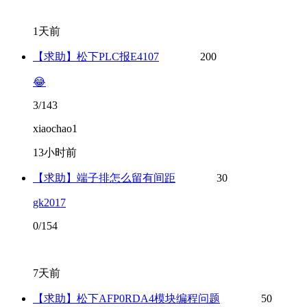
1天前
【求助】松下PLC报E4107
200
😂
3/143
xiaochao1
13小时前
【求助】端子排怎么留有间距
30
gk2017
0/154
7天前
【求助】松下AFP0RDA4模块编程问题
50