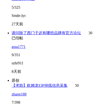
5/325
Smile-lyc
27天前
请问除了西门子还有哪些品牌有官方论坛
30
已结帖
assa1771
9/351
szhr911
8天前
原创
【求助】欧姆龙EIP掉线信息采集
50
zhang188
7/398