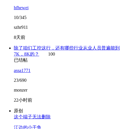
hfhewei
10/345
szhr911
8天前
除了咱们工控这行，还有哪些行业从业人员普遍能到
7K，8K的？
100
已结帖
assa1771
23/690
monzer
22小时前
原创
这个端子无法删除
江边的小干鱼