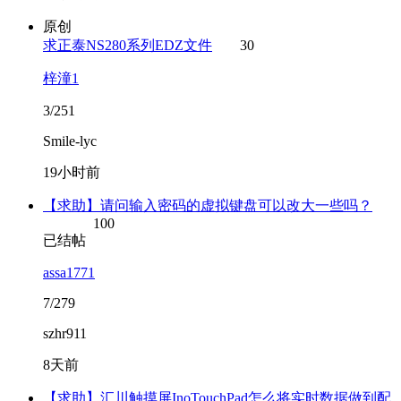
原创
求正泰NS280系列EDZ文件
30
梓潼1
3/251
Smile-lyc
19小时前
【求助】请问输入密码的虚拟键盘可以改大一些吗？
100
已结帖
assa1771
7/279
szhr911
8天前
【求助】汇川触摸屏InoTouchPad怎么将实时数据做到配