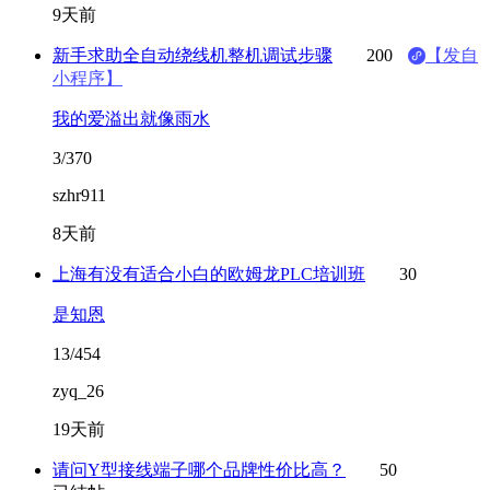
9天前
新手求助全自动绕线机整机调试步骤
200
【发自
小程序】
我的爱溢出就像雨水
3/370
szhr911
8天前
上海有没有适合小白的欧姆龙PLC培训班
30
是知恩
13/454
zyq_26
19天前
请问Y型接线端子哪个品牌性价比高？
50