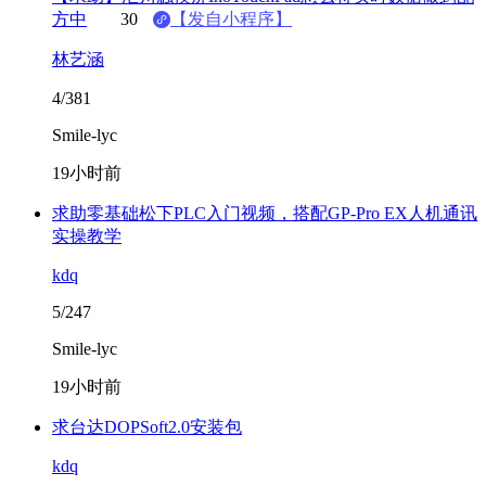
方中
30
【发自小程序】
林艺涵
4/381
Smile-lyc
19小时前
求助零基础松下PLC入门视频，搭配GP-Pro EX人机通讯
实操教学
kdq
5/247
Smile-lyc
19小时前
求台达DOPSoft2.0安装包
kdq