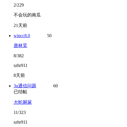
2/229
不会玩的南瓜
21天前
wincc8.0
50
唐林昊
8/382
szhr911
8天前
3u通信问题
60
已结帖
大蛇屙屎
11/323
szhr911