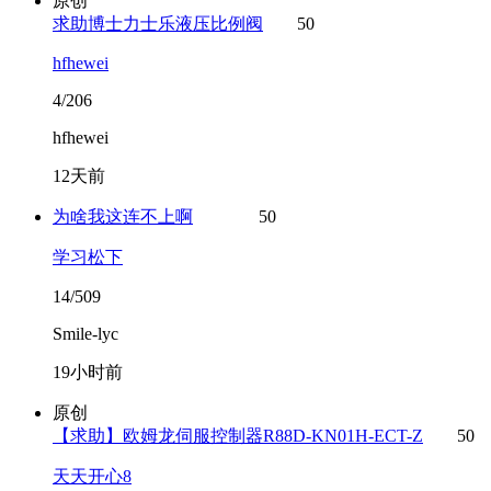
原创
求助博士力士乐液压比例阀
50
hfhewei
4/206
hfhewei
12天前
为啥我这连不上啊
50
学习松下
14/509
Smile-lyc
19小时前
原创
【求助】欧姆龙伺服控制器R88D-KN01H-ECT-Z
50
天天开心8