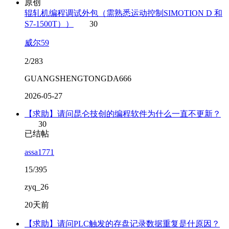
原创
辊轧机编程调试外包（需熟悉运动控制SIMOTION D 和
S7-1500T））
30
威尔59
2/283
GUANGSHENGTONGDA666
2026-05-27
【求助】请问昆仑技创的编程软件为什么一直不更新？
30
已结帖
assa1771
15/395
zyq_26
20天前
【求助】请问PLC触发的存盘记录数据重复是什原因？