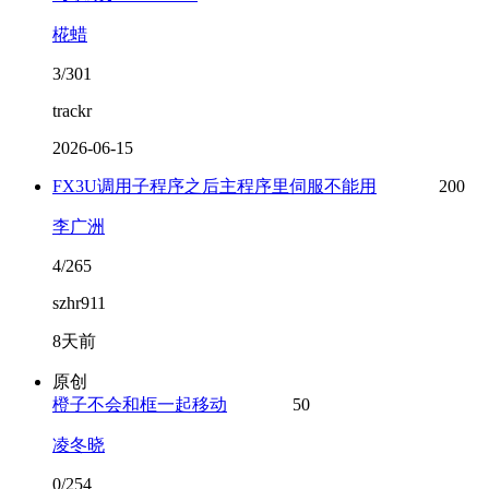
椛蜡
3/301
trackr
2026-06-15
FX3U调用子程序之后主程序里伺服不能用
200
李广洲
4/265
szhr911
8天前
原创
橙子不会和框一起移动
50
凌冬晓
0/254