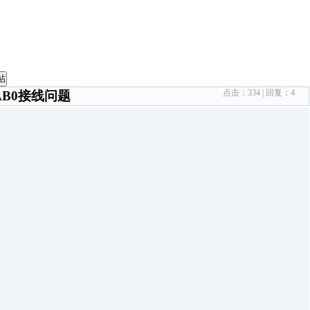
帖
点击：
334
| 回复：
4
0AB0接线问题