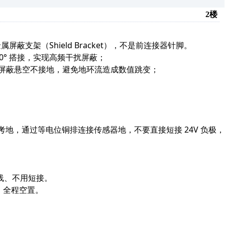
2楼
属屏蔽支架（Shield Bracket）
，不是前连接器针脚。
° 搭接
，实现高频干扰屏蔽；
屏蔽悬空不接地
，避免地环流造成数值跳变；
。
考地，
通过等电位铜排连接传感器地，不要直接短接 24V 负极
，
线、不用短接
。
用，全程空置。