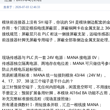
发表于：2026-07-03 12:46:33
模块
前连接器上没有 SH 端子
，你说的 SH 是模块侧边配套的
金
作用：专门固定模拟电缆屏蔽层，
屏蔽铜网卡在金属支架上 360
接线规范：屏蔽层只在 PLC 柜这一侧接屏蔽支架，
远端传感器
前连接器针脚无屏蔽专用端子，屏蔽全部靠侧边金属支架处理
现场传感器与 PLC 共一套 24V 电源：MANA 接电源 0V；
传感器独立隔离电源、两地存在电位差：MANA 可只做信号参
防止共模电压超标报错。
简易柜通用标准：MANA 统一短接到模块 43/44（24V M）。
4、17、37、38 这三个端子是干什么的？
这三针
预留空端子，无任何内部电路，闲置悬空即可，不用接
手册定义：预留扩展备用针脚，本模块 AI16xI BA 功能不占
补充完整标准接线流程（现场直接照做）
所有通道偶数针 I - 用短接条并联，汇总一根线接 MANA；