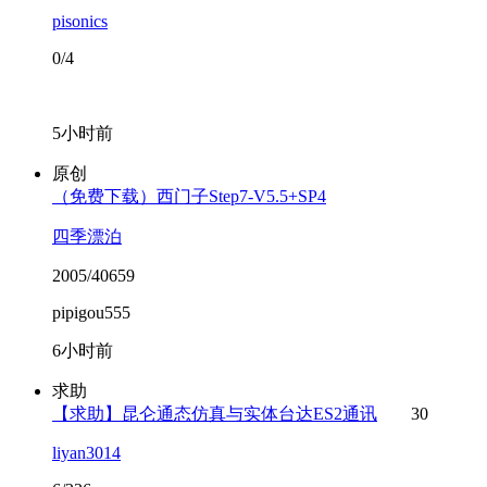
pisonics
0/4
5小时前
原创
（免费下载）西门子Step7-V5.5+SP4
四季漂泊
2005/40659
pipigou555
6小时前
求助
【求助】昆仑通态仿真与实体台达ES2通讯
30
liyan3014