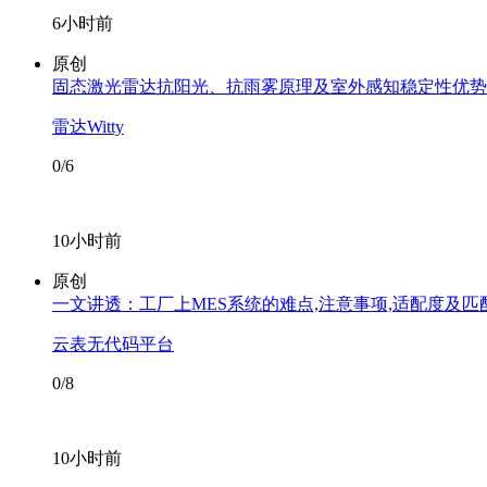
6小时前
原创
固态激光雷达抗阳光、抗雨雾原理及室外感知稳定性优势
雷达Witty
0/6
10小时前
原创
一文讲透：工厂上MES系统的难点,注意事项,适配度及匹
云表无代码平台
0/8
10小时前