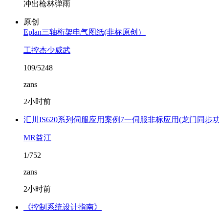
冲出枪林弹雨
原创
Eplan三轴桁架电气图纸(非标原创）
工控杰少威武
109/5248
zans
2小时前
汇川IS620系列伺服应用案例7一伺服非标应用(龙门同步功
MR益江
1/752
zans
2小时前
《控制系统设计指南》