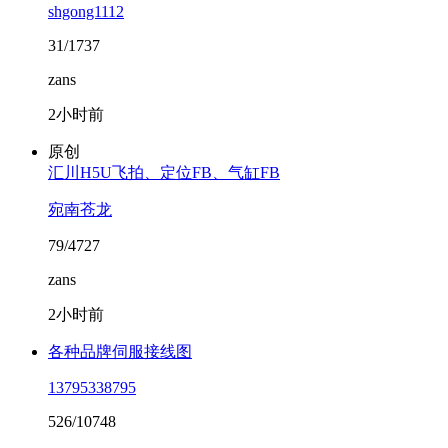
shgong1112
31/1737
zans
2小时前
原创
汇川H5U飞拍、定位FB、气缸FB
宛南苍龙
79/4727
zans
2小时前
各种品牌伺服接线图
13795338795
526/10748