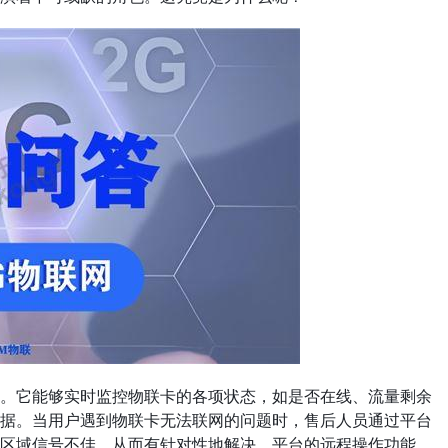
位。它能够实时监控物联卡的各项状态，如是否在线、流量剩余
依据。当用户遇到物联卡无法联网的问题时，售后人员通过平台
在区域信号不佳，从而有针对性地解决。平台的远程操作功能，