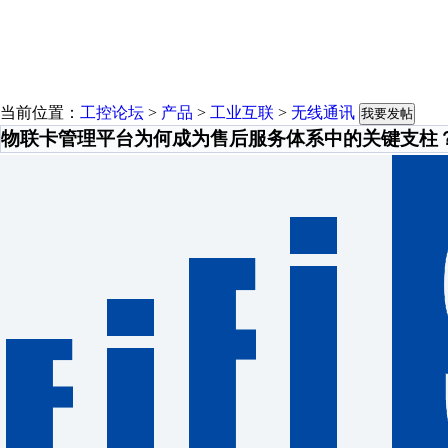
当前位置：
工控论坛
>
产品
>
工业互联
>
无线通讯
我要发帖
物联卡管理平台为何成为售后服务体系中的关键支柱