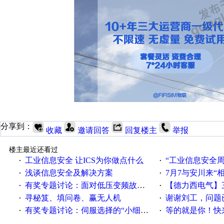
分享到：
收藏
邀请回答
回复楼主
举报
楼主最近还看过
工业信息安全 让ICS为你做点什么
“工业信息安全周之我见”
·
·
浅谈信息安全及解决方案
7月7与安川来“
·
·
有奖专题讨论：面对低压变频故障，老手是这样解决的！
【德力西电气】三
·
·
寻秘笈、填问卷、赢无人机
谢谢刘工，问题
·
·
有奖专题讨论：伺服选择的“小细节大学问”奖励公告
等的就是你！快来领
·
·