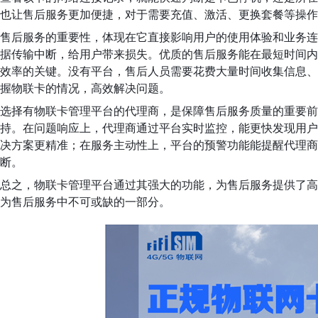
也让售后服务更加便捷，对于需要充值、激活、更换套餐等操作
售后服务的重要性，体现在它直接影响用户的使用体验和业务
据传输中断，给用户带来损失。优质的售后服务能在最短时间
效率的关键。没有平台，售后人员需要花费大量时间收集信息
握物联卡的情况，高效解决问题。
选择有物联卡管理平台的代理商，是保障售后服务质量的重要前
持。在问题响应上，代理商通过平台实时监控，能更快发现用
决方案更精准；在服务主动性上，平台的预警功能能提醒代理商
断。
总之，物联卡管理平台通过其强大的功能，为售后服务提供了
为售后服务中不可或缺的一部分。