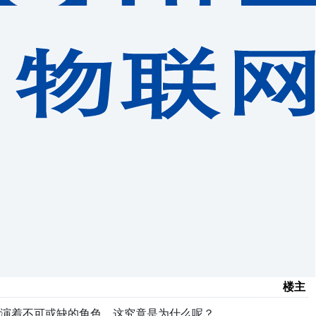
楼主
演着不可或缺的角色。这究竟是为什么呢？