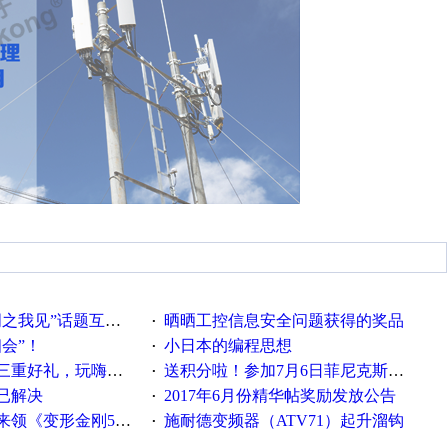
话题互动获奖名单发布公告
晒晒工控信息安全问题获得的奖品
·
相会”！
小日本的编程思想
·
重好礼，玩嗨夏日！
送积分啦！参加7月6日菲尼克斯在线研讨会即得
·
已解决
2017年6月份精华帖奖励发放公告
·
《变形金刚5》观影券
施耐德变频器（ATV71）起升溜钩
·