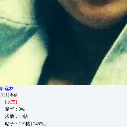
郭远林
关注
私信
[版主]
精华：3帖
求助：11帖
帖子：119帖 | 2457回