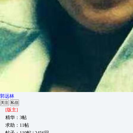
郭远林
关注
私信
[版主]
精华：3帖
求助：11帖
帖子：119帖 | 2456回