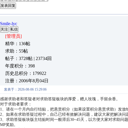
发表回复
Smile-lyc
关注
私信
[管理员]
精华：136帖
求助：55帖
帖子：3728帖 | 23734回
年度积分：398
历史总积分：179922
注册：2006年8月04日
发表于：2026-08-06 15:29:06
感谢求助者和答疑者对求助答疑板块的厚爱，赠人玫瑰，手留余香。
对于求助者要求：
1、请在一个月内自行结贴，把悬赏积分（如果设置积分悬赏求助）发放
2、如果在求助答疑过程中，自己已经有效解决问题，建议大家把解决问
3、求助答疑板块版主结贴时间一般滞后30~45天，以方便大家对求助
MP奖励。