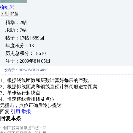
柳红岩
关注
私信
精华：2帖
求助：7帖
帖子：17帖 | 689回
年度积分：13
历史总积分：18610
注册：2009年8月05日
发表于：2026-06-08 21:40:19
1、根据绕线匝数和层数计算好每层的匝数。
2、根据排线距离和铜线直径计算伺服进给距离
3、单步运行起绕点
4、慢速绕线看排线及点位
无撞击，点位正确后逐步提速
回复
引用
举报
回复本条