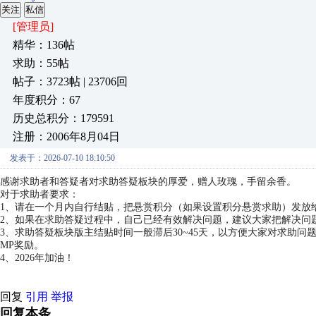
关注
私信
[管理员]
精华：136帖
求助：55帖
帖子：3723帖 | 23706回
年度积分：67
历史总积分：179591
注册：2006年8月04日
发表于：2026-07-10 18:10:50
感谢求助者和答疑者对求助答疑板块的厚爱，赠人玫瑰，手留余香。
对于求助者要求：
1、请在一个月内自行结贴，把悬赏积分（如果设置积分悬赏求助）发放
2、如果在求助答疑过程中，自己已经有效解决问题，建议大家把解决问
3、求助答疑板块版主结贴时间一般滞后30~45天，以方便大家对求助
MP奖励。
4、2026年加油！
回复
引用
举报
回复本条