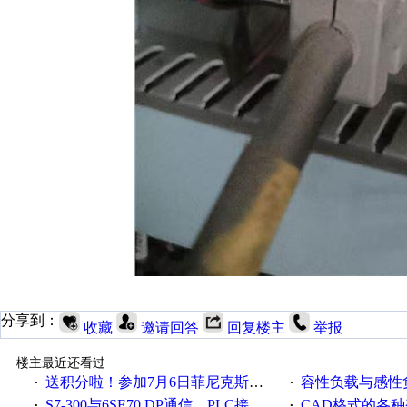
分享到：
收藏
邀请回答
回复楼主
举报
楼主最近还看过
送积分啦！参加7月6日菲尼克斯在线研讨会即得
容性负载与感性负
·
·
S7-300与6SE70 DP通信，PLC接收到数据不稳定
CAD格式的各
·
·