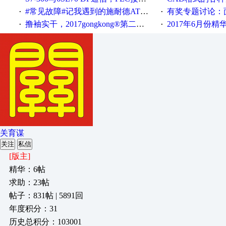
#常见故障#记我遇到的施耐德ATV12变频器故障
有奖专题讨论：面对低压变频
·
·
撸袖实干，2017gongkong®第二届智造工程师节正式起航！
2017年6月份
·
·
关育谋
关注
私信
[版主]
精华：6帖
求助：23帖
帖子：831帖 | 5891回
年度积分：31
历史总积分：103001