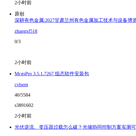
2小时前
原创
深耕有色金属:2027甘肃兰州有色金属加工技术与设备博
zhangxf518
0/3
2小时前
McgsPro 3.5.1.7267 组态软件安装包
cvlsem
40/5584
s3891602
2小时前
光伏逆流、变压器过载怎么破？光储协同控制方案实测可