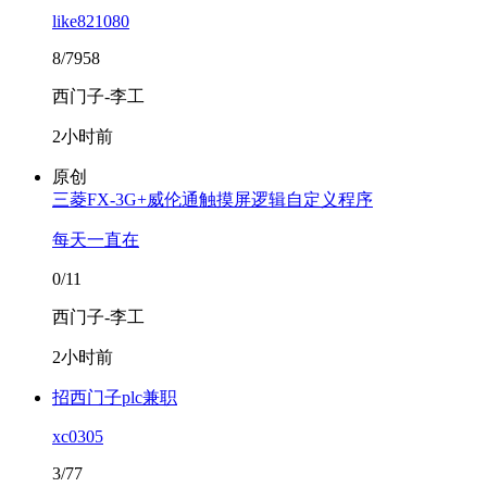
like821080
8/7958
西门子-李工
2小时前
原创
三菱FX-3G+威伦通触摸屏逻辑自定义程序
每天一直在
0/11
西门子-李工
2小时前
招西门子plc兼职
xc0305
3/77