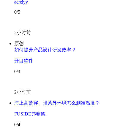
acrelyy
0/5
2小时前
原创
如何提升产品设计研发效率？
开目软件
0/3
2小时前
海上高盐雾、强紫外环境怎么测准温度？
FUSIDE弗赛德
0/4