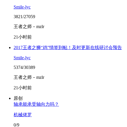
Smile-lyc
3821/27059
王者之师－mzlr
21小时前
2017王者之狮“鸡”情签到帖！及时更新在线研讨会预告
Smile-lyc
5374/30389
王者之师－mzlr
21小时前
原创
轴承能承受轴向力吗？
机械佬罗
0/9