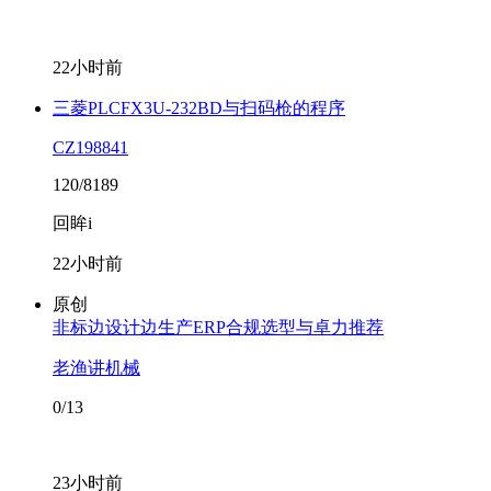
22小时前
三菱PLCFX3U-232BD与扫码枪的程序
CZ198841
120/8189
回眸i
22小时前
原创
非标边设计边生产ERP合规选型与卓力推荐
老渔讲机械
0/13
23小时前