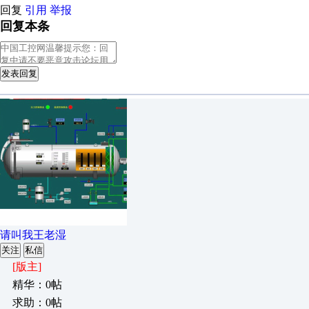
回复
引用
举报
回复本条
发表回复
请叫我王老湿
关注
私信
[版主]
精华：0帖
求助：0帖