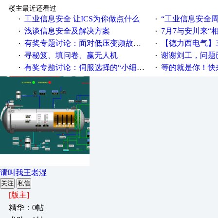
楼主最近还看过
工业信息安全 让ICS为你做点什么
“工业信息安全周之我见”
·
·
浅谈信息安全及解决方案
7月7与安川来“
·
·
有奖专题讨论：面对低压变频故障，老手是这样解决的！
【德力西电气】三
·
·
寻秘笈、填问卷、赢无人机
谢谢刘工，问题
·
·
有奖专题讨论：伺服选择的“小细节大学问”奖励公告
等的就是你！快来领
·
·
请叫我王老湿
关注
私信
[版主]
精华：0帖