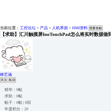
当前位置：
工控论坛
>
产品
>
人机界面
>
HMI资料
我要发帖
【求助】汇川触摸屏InoTouchPad怎么将实时数据
林艺涵
关注
私信
精华：0帖
求助：0帖
帖子：0帖 | 0回
年度积分：20