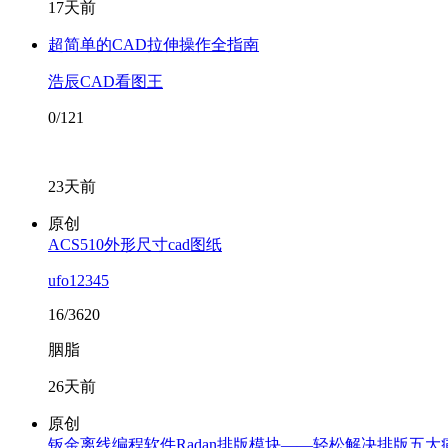
17天前
超简单的CAD拉伸操作全指南
浩辰CAD看图王
0/121
23天前
原创
ACS510外形尺寸cad图纸
ufo12345
16/3620
胭脂
26天前
原创
钣金离线编程软件Radan排版模块——轻松解决排版五大