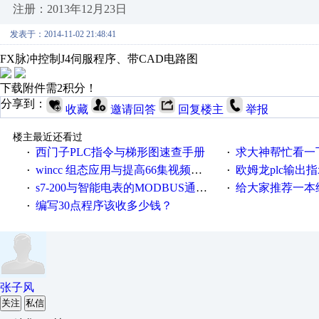
注册：2013年12月23日
发表于：2014-11-02 21:48:41
FX脉冲控制J4伺服程序、带CAD电路图
下载附件需2积分！
分享到：
收藏
邀请回答
回复楼主
举报
楼主最近还看过
西门子PLC指令与梯形图速查手册
求大神帮忙看一下
·
·
wincc 组态应用与提高66集视频教程
欧姆龙plc输出指示
·
·
s7-200与智能电表的MODBUS通讯验证可行
给大家推荐一本经典的
·
·
编写30点程序该收多少钱？
·
张子风
关注
私信