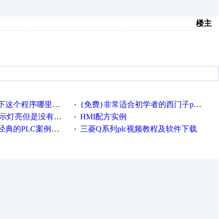
楼主
这个程序哪里错了
{免费}非常适合初学者的西门子plc视频教程
·
灯亮但是没有输出电压
HMI配方实例
·
PLC案例讲解教材
三菱Q系列plc视频教程及软件下载
·