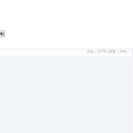
发帖
点击：
25756
| 回复：
1944