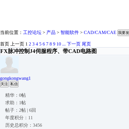
当前位置：
工控论坛
>
产品
>
智能软件
>
CAD/CAM/CAE
我要
首页
上一页
1
2
3
4
5
6
7
8
9
10
...
下一页
尾页
FX脉冲控制J4伺服程序、带CAD电路图
gongkongwang1
关注
私信
精华：0帖
求助：1帖
帖子：2帖 | 6回
年度积分：11
历史总积分：3456