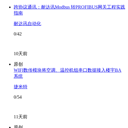
跨协议通讯：耐达讯Modbus 转PROFIBUS网关工程实践
指南
耐达讯自动化
0/42
10天前
原创
WIFI数传模块将空调、温控机组串口数据接入楼宇BA
系统
捷米特
0/54
11天前
原创