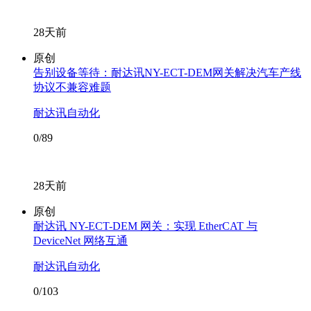
28天前
原创
告别设备等待：耐达讯NY-ECT-DEM网关解决汽车产线
协议不兼容难题
耐达讯自动化
0/89
28天前
原创
耐达讯 NY-ECT-DEM 网关：实现 EtherCAT 与
DeviceNet 网络互通
耐达讯自动化
0/103