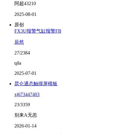
阿超43210
2025-08-01
原创
FX3U报警气缸报警FB
辰然
27/2384
qila
2025-07-01
昆仑通态触摸屏模板
xj673447403
23/3359
别来A无恙
2026-01-14