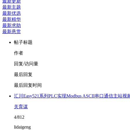
最新更新
最新主题
最新优选
最新精华
最新求助
最新悬赏
帖子标题
作者
回复/访问量
最后回复
最后回复时间
汇川Easy521系列PLC实现Modbus ASCII串口通信主站
关育谋
4/812
lidaigeng