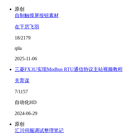
原创
自制触摸屏按钮素材
在下厉飞羽
18/2179
qila
2025-11-06
三菱FX3U实现Modbus RTU通信协议主站视频教程
关育谋
7/1157
自动化HD
2024-06-29
原创
汇川伺服调试整理笔记