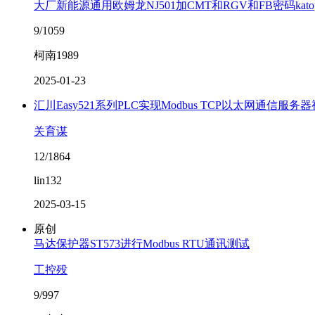
大厂新能源通用欧姆龙NJ501加CMT和RGV和FB密码katop
9/1059
柯南1989
2025-01-23
汇川Easy521系列PLC实现Modbus TCP以太网通信服务
关育谋
12/1864
lin132
2025-03-15
原创
马达保护器ST573进行Modbus RTU通讯测试
工控殁
9/997