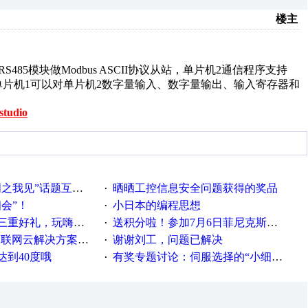
楼主
RS485模块做Modbus ASCII协议从站，单片机2通信程序支持
69功能码，单片机1可以对单片机2数字量输入、数字量输出、输入寄存器和
studio
话题互动获奖名单发布公告
晒晒工控信息安全问题获得的奖品
·
相会”！
小日本的编程思想
·
重好礼，玩嗨夏日！
送积分啦！参加7月6日菲尼克斯在线研讨会即得
·
联网云解决方案实践及应用
谢谢刘工，问题已解决
·
达到40度哦
有奖专题讨论：伺服选择的“小细节大学问”奖励公告
·