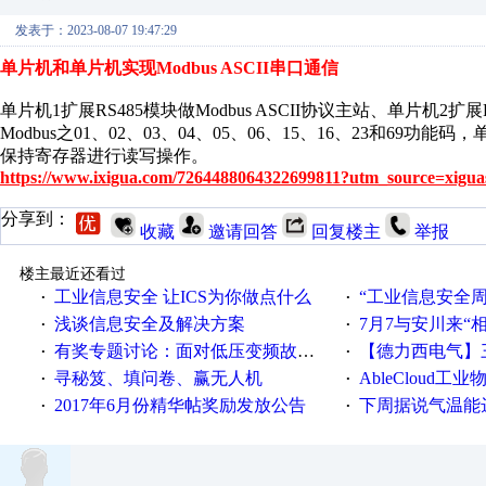
发表于：2023-08-07 19:47:29
单片机和单片机实现Modbus ASCII串口通信
单片机1扩展RS485模块做Modbus ASCII协议主站、单片机2扩展
Modbus之01、02、03、04、05、06、15、16、23和
保持寄存器进行读写操作。
https://www.ixigua.com/7264488064322699811?utm_source=xigua
分享到：
收藏
邀请回答
回复楼主
举报
楼主最近还看过
工业信息安全 让ICS为你做点什么
“工业信息安全周之我见”
·
·
浅谈信息安全及解决方案
7月7与安川来“
·
·
有奖专题讨论：面对低压变频故障，老手是这样解决的！
【德力西电气】三
·
·
寻秘笈、填问卷、赢无人机
AbleCloud工业物
·
·
2017年6月份精华帖奖励发放公告
下周据说气温能
·
·