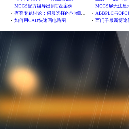
MCGS配方组导出到U盘案例
MCGS屏无法显
·
·
有奖专题讨论：伺服选择的“小细节大学问”
ABBPLC与OP
·
·
如何用CAD快速画电路图
西门子最新博途软件（
·
·