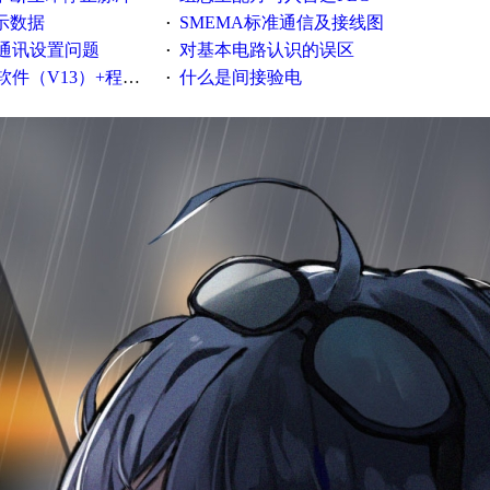
示数据
SMEMA标准通信及接线图
·
C通讯设置问题
对基本电路认识的误区
·
V13）+程序实例！
什么是间接验电
·