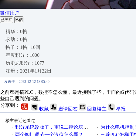
微信用户
已关注
私信
精华：0帖
求助：0帖
帖子：1帖 | 10回
年度积分：1000
历史总积分：1077
注册：2021年1月22日
发表于：2023-12-12 13:05:49
之前都是搞PLC，数控不怎么懂，最近接触了些，里面的G代码
些自己遇到的问题。
分享到：
收藏
邀请回答
回复楼主
举报
楼主最近还看过
积分系统改版了，重说工控论坛积分那点事儿……
为什么电机控制非得用启停
·
·
两个阀门调节一个液位怎么弄？
三菱PLC怎样
·
·