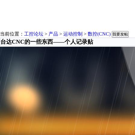
当前位置：
工控论坛
>
产品
>
运动控制
>
数控(CNC)
我要发帖
台达CNC的一些东西——个人记录贴