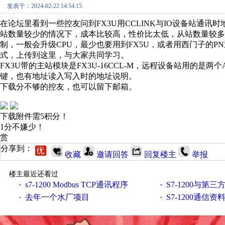
发表于：2024-02-22 14:54:15
在论坛里看到一些控友问到FX3U用CCLINK与IO设备站通
站数量较少的情况下，成本比较高，性价比太低，从站数量较多
制，一般会升级CPU，最少也要用到FX5U，或者用西门子的PN
式，上传到这里，与大家共同学习。
FX3U带的主站模块是FX3U-16CCL-M，远程设备站用的是两个
键，也有地址读入写入时的地址说明。
下载分不够的控友，也可以留下邮箱。
下载附件需5积分！
1分不嫌少！
赏
分享到：
收藏
邀请回答
回复楼主
举报
楼主最近还看过
s7-1200 Modbus TCP通讯程序
S7-1200与第三方设备之间
·
·
去年一个水厂项目
S7-1200通信
·
·