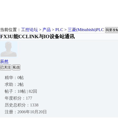
当前位置：
工控论坛
>
产品
>
PLC
>
三菱(Mitsubishi)PLC
我要发
FX3U能CCLINK与IO设备站通讯
辰然
已关注
私信
精华：0帖
求助：2帖
帖子：18帖 | 82回
年度积分：177
历史总积分：1338
注册：2006年10月20日