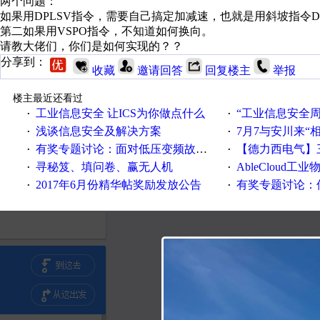
两个问题：
如果用DPLSV指令，需要自己搞定加减速，也就是用斜坡指令
第二如果用VSPO指令，不知道如何换向。
请教大佬们，你们是如何实现的？？
分享到：
收藏
邀请回答
回复楼主
举报
楼主最近还看过
工业信息安全 让ICS为你做点什么
“工业信息安全周之我见”
·
·
浅谈信息安全及解决方案
7月7与安川来“
·
·
有奖专题讨论：面对低压变频故障，老手是这样解决的！
【德力西电气】三
·
·
寻秘笈、填问卷、赢无人机
AbleCloud工业物
·
·
2017年6月份精华帖奖励发放公告
有奖专题讨论：伺服选择的
·
·