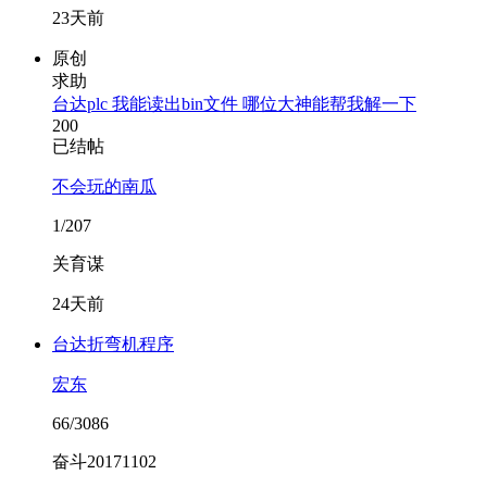
23天前
原创
求助
台达plc 我能读出bin文件 哪位大神能帮我解一下
200
已结帖
不会玩的南瓜
1/207
关育谋
24天前
台达折弯机程序
宏东
66/3086
奋斗20171102