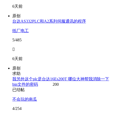
6天前
原创
台达AS332PLC和A2系列伺服通讯的程序
纸厂电工
5/485

6天前
原创
求助
我另外这个plc是台达16Es200T 哪位大神帮我消除一下
bin文件的密码
200
已结帖
不会玩的南瓜
4/254