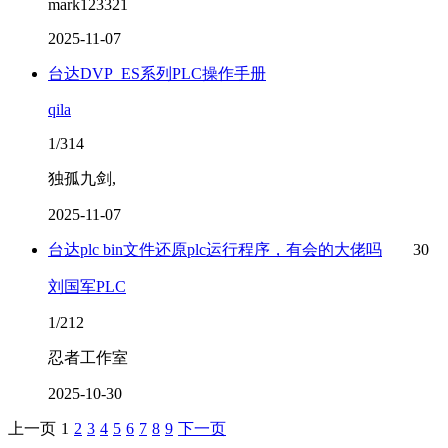
mark123321
2025-11-07
台达DVP_ES系列PLC操作手册
qila
1/314
独孤九剑,
2025-11-07
台达plc bin文件还原plc运行程序，有会的大佬吗
30
刘国军PLC
1/212
忍者工作室
2025-10-30
上一页
1
2
3
4
5
6
7
8
9
下一页