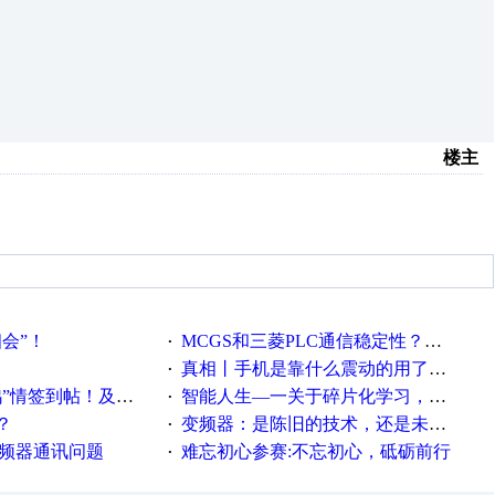
楼主
相会”！
MCGS和三菱PLC通信稳定性？？？
·
真相丨手机是靠什么震动的用了这么多年才知道！
·
帖！及时更新在线研讨会预告
智能人生—一关于碎片化学习，看这一篇就够了！
·
？
变频器：是陈旧的技术，还是未来的幕后英雄？
·
变频器通讯问题
难忘初心参赛:不忘初心，砥砺前行
·