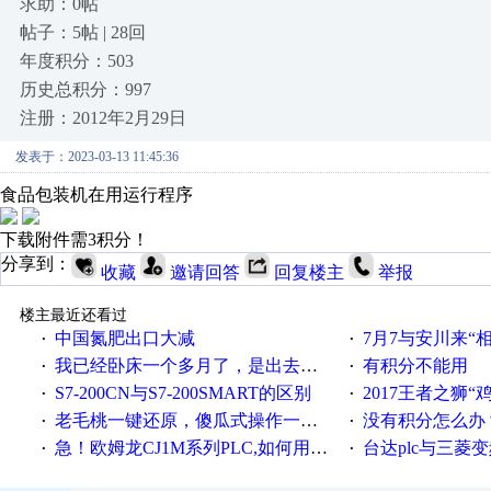
求助：0帖
帖子：5帖 | 28回
年度积分：503
历史总积分：997
注册：2012年2月29日
发表于：2023-03-13 11:45:36
食品包装机在用运行程序
下载附件需3积分！
分享到：
收藏
邀请回答
回复楼主
举报
楼主最近还看过
中国氮肥出口大减
7月7与安川来“
·
·
我已经卧床一个多月了，是出去安装机械手在高速遭遇车祸所致:大家工作都要特别注意啊
有积分不能用
·
·
S7-200CN与S7-200SMART的区别
2017王者之狮“鸡”情签到
·
·
老毛桃一键还原，傻瓜式操作一键轻松备份还原；程序为向导式安装，一键即可实现自动备份或还原系统。
没有积分怎么办
·
·
急！欧姆龙CJ1M系列PLC,如何用时间控制变频器。要求时间在组态王中可以自由输入！拜托各位大神了！
台达plc与三菱
·
·