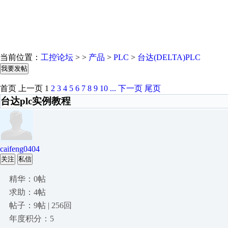
当前位置：
工控论坛
> >
产品
>
PLC
>
台达(DELTA)PLC
我要发帖
首页
上一页
1
2
3
4
5
6
7
8
9
10
...
下一页
尾页
台达plc实例教程
caifeng0404
关注
私信
精华：0帖
求助：4帖
帖子：9帖 | 256回
年度积分：5