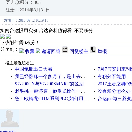
历史总积分：863
注册：2014年3月31日
发表于：2015-06-12 16:19:11
实例台达惯用实例 台达资料值得看 不要积分
下载附件需0积分！
分享到：
收藏
邀请回答
回复楼主
举报
楼主最近还看过
中国氮肥出口大减
7月7与安川来“
·
·
我已经卧床一个多月了，是出去安装机械手在高速遭遇车祸所致:大家工作都要特别注意啊
有积分不能用
·
·
S7-200CN与S7-200SMART的区别
2017王者之狮“鸡”情签到
·
·
老毛桃一键还原，傻瓜式操作一键轻松备份还原；程序为向导式安装，一键即可实现自动备份或还原系统。
没有积分怎么办
·
·
急！欧姆龙CJ1M系列PLC,如何用时间控制变频器。要求时间在组态王中可以自由输入！拜托各位大神了！
台达plc与三菱
·
·