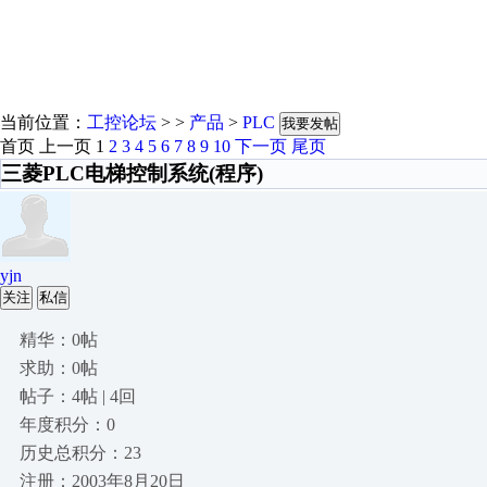
当前位置：
工控论坛
> >
产品
>
PLC
我要发帖
首页
上一页
1
2
3
4
5
6
7
8
9
10
下一页
尾页
三菱PLC电梯控制系统(程序)
yjn
关注
私信
精华：0帖
求助：0帖
帖子：4帖 | 4回
年度积分：0
历史总积分：23
注册：2003年8月20日