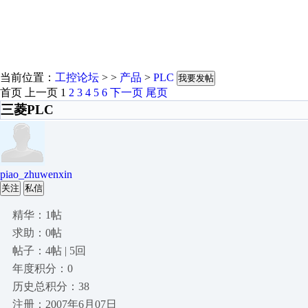
当前位置：
工控论坛
> >
产品
>
PLC
我要发帖
首页
上一页
1
2
3
4
5
6
下一页
尾页
三菱PLC
piao_zhuwenxin
关注
私信
精华：1帖
求助：0帖
帖子：4帖 | 5回
年度积分：0
历史总积分：38
注册：2007年6月07日