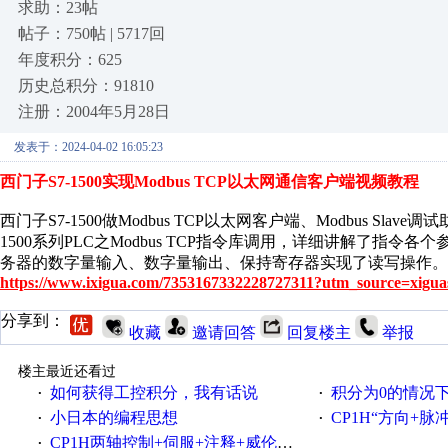
求助：23帖
帖子：750帖 | 5717回
年度积分：625
历史总积分：91810
注册：2004年5月28日
发表于：2024-04-02 16:05:23
西门子S7-1500实现Modbus TCP以太网通信客户端视频教程
西门子S7-1500做Modbus TCP以太网客户端、Modbus Sla
1500系列PLC之Modbus TCP指令库调用，详细讲解了指令各个参数
务器的数字量输入、数字量输出、保持寄存器实现了读写操作。
https://www.ixigua.com/7353167332228727311?utm_source=xigua
分享到：
收藏
邀请回答
回复楼主
举报
楼主最近还看过
如何获得工控积分，我有话说
积分为0的情况
·
·
小日本的编程思想
CP1H“方向+
·
·
CP1H两轴控制+伺服+注释+威伦触屏
·