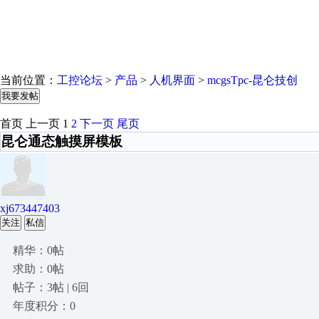
当前位置：
工控论坛
>
产品
>
人机界面
>
mcgsTpc-昆仑技创
我要发帖
首页
上一页
1
2
下一页
尾页
昆仑通态触摸屏模板
xj673447403
关注
私信
精华：0帖
求助：0帖
帖子：3帖 | 6回
年度积分：0