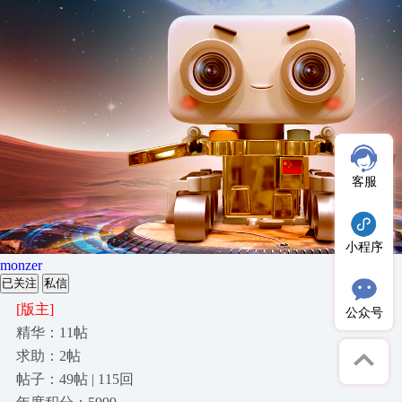
客服
小程序
monzer
已关注
私信
[版主]
公众号
精华：11帖
求助：2帖
帖子：49帖 | 115回