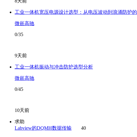
8天前
工业一体机宽压电源设计选型：从电压波动到浪涌防护的
微嵌高驰
0/35
9天前
工业一体机振动与冲击防护选型分析
微嵌高驰
0/45
10天前
求助
Labview的DQMH数据传输
40