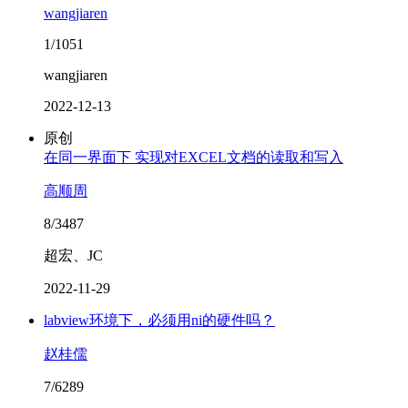
wangjiaren
1/1051
wangjiaren
2022-12-13
原创
在同一界面下 实现对EXCEL文档的读取和写入
高顺周
8/3487
超宏、JC
2022-11-29
labview环境下，必须用ni的硬件吗？
赵桂儒
7/6289