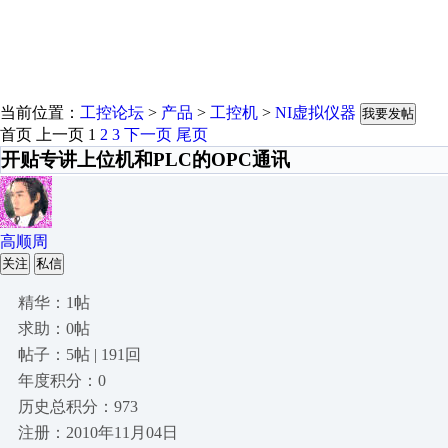
当前位置：
工控论坛
>
产品
>
工控机
>
NI虚拟仪器
我要发帖
首页
上一页
1
2
3
下一页
尾页
开贴专讲上位机和PLC的OPC通讯
高顺周
关注
私信
精华：1帖
求助：0帖
帖子：5帖 | 191回
年度积分：0
历史总积分：973
注册：2010年11月04日