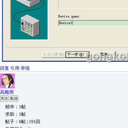
回复
引用
举报
高顺周
关注
私信
精华：1帖
求助：1帖
帖子：6帖 | 191回