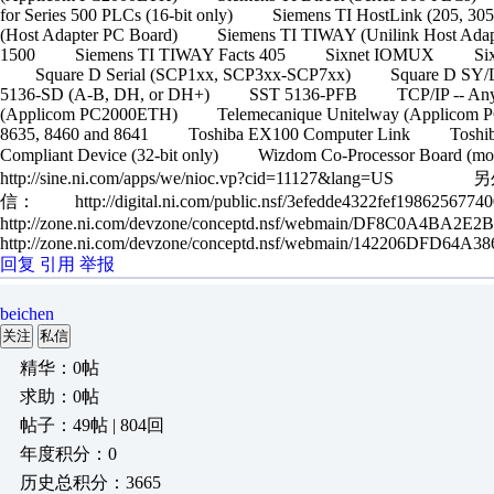
for Series 500 PLCs (16-bit only) Siemens TI HostLink (205
(Host Adapter PC Board) Siemens TI TIWAY (Unilink Host 
1500 Siemens TI TIWAY Facts 405 Sixnet IOMUX Sixne
Square D Serial (SCP1xx, SCP3xx-SCP7xx) Square D S
5136-SD (A-B, DH, or DH+) SST 5136-PFB TCP/IP -- Any Co
(Applicom PC2000ETH) Telemecanique Unitelway (Applico
8635, 8460 and 8641 Toshiba EX100 Computer Link Toshib
Compliant Device (32-bit only) Wizdom Co-Proce
http://sine.ni.com/apps/we/nioc.vp?cid=11127&la
信： http://digital.ni.com/public.nsf/3efedde4322fef1986256
http://zone.ni.com/devzone/conceptd.nsf/webmain/DF8C0A4
http://zone.ni.com/devzone/conceptd.nsf/webmain/142206DFD64
回复
引用
举报
beichen
关注
私信
精华：0帖
求助：0帖
帖子：49帖 | 804回
年度积分：0
历史总积分：3665