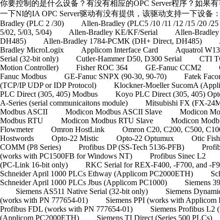
你要控制的是什么设备？有没有相应的OPC Server程序？如果有可
一下NI的IA OPC Server驱动有没有提供，该驱动支持一下设备： Advan
Bradley (PLC 2 /30) Allen-Bradley (PLC5 /10 /11 /12 /15 /20 /25
5/02, 5/03, 5/04) Allen-Bradley KE/KF/Serial Allen-Bradley
DH485) Allen-Bradley 1784-PCMK (DH+ Direct, DH485) Al
Bradley MicroLogix Applicom Interface Card Aquatrol W
Serial (32-bit only) Cutler-Hammer D50, D300 Serial CTI TC
Motion Controller) Fisher ROC 364 GE-Fanuc CCM2 GE
Fanuc Modbus GE-Fanuc SNPX (90-30, 90-70) Fatek Fac
(TCP/IP UDP or IDP Protocol) Klockner-Moeller SucomA (Ap
PLC Direct (305, 405) Modbus Koyo PLC Direct (305, 405) O
A-Series (serial communicaitons module) Mitsubishi FX (FX
Modbus ASCII Modicon Modbus ASCII Slave Modicon Mod
Modbus RTU Modicon Modbus RTU Slave Modicon Modbus
Flowmeter Omron HostLink Omron C20, C200, C500
Hostwords Opto-22 Mistic Opto-22 Optumux Otic Fisher a
COMM (P8 Series) Profibus DP (SS-Tech 5136-PFB) Profibu
(works with PC1500FB for Windows NT) Profibus Sinec L2 P
(PC-Link 16-bit only) RKC Serial for REX-F400, -F700, 
Schneider April 1000 PLCs Ethway (Applicom PC2000ETH) S
Schneider April 1000 PLCs Jbus (Applicom PC1000) Siemens 3
Siemens AS511 Native Serial (32-bit only) Siemens Dyna
(works with PN 777654-01) Siemens PPI (works with Applic
Profibus FDL (works with PN 777654-01) Siemens Profibus L2 
(Applicom PC2000ETH) Siemens TI Direct (Series 500 PLCs